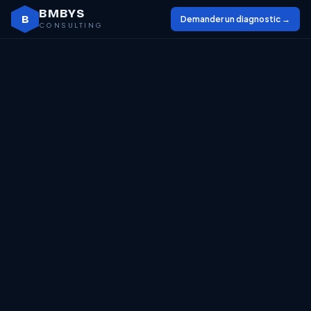
BMBYS
B
Demander un diagnostic →
CONSULTING