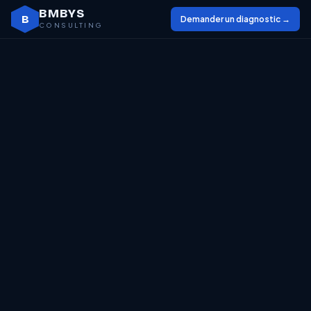
BMBYS
B
Demander un diagnostic →
CONSULTING