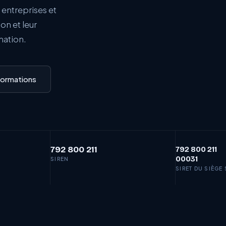
ntreprises et
on et leur
mation.
formations
792 800 211
792 800 211
00031
SIREN
SIRET DU SIÈGE