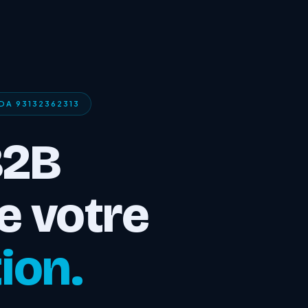
DA 93132362313
B2B
e votre
ion.